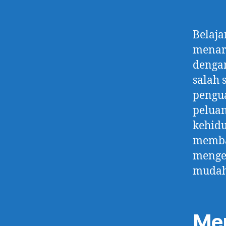
Belaja
menari
dengan
salah 
pengu
peluan
kehidu
memba
menge
mudah
Men