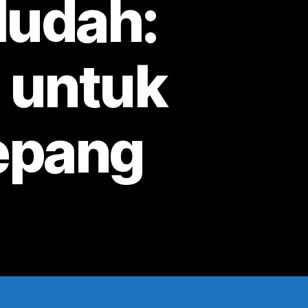
Mudah:
 untuk
Jepang