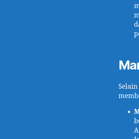
m
m
d
p
Man
Selain
membe
M
b
A