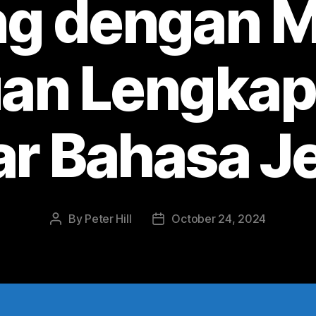
g dengan 
an Lengkap
ar Bahasa 
By
Peter Hill
October 24, 2024
Post
Post
author
date