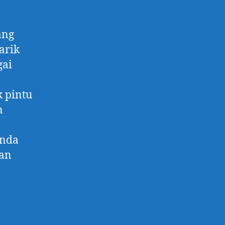
ang
arik
gai
 pintu
n
Anda
an