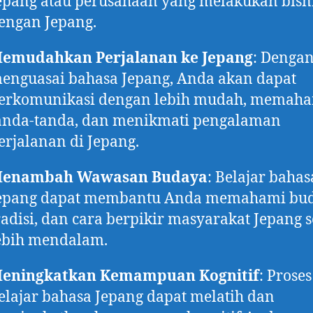
epang atau perusahaan yang melakukan bisn
engan Jepang.
emudahkan Perjalanan ke Jepang
: Denga
enguasai bahasa Jepang, Anda akan dapat
erkomunikasi dengan lebih mudah, memah
anda-tanda, dan menikmati pengalaman
erjalanan di Jepang.
enambah Wawasan Budaya
: Belajar bahas
epang dapat membantu Anda memahami bud
radisi, dan cara berpikir masyarakat Jepang 
ebih mendalam.
eningkatkan Kemampuan Kognitif
: Proses
elajar bahasa Jepang dapat melatih dan