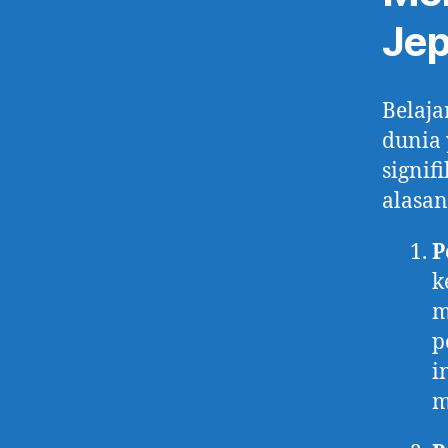
Jep
Belaja
dunia 
signif
alasan
P
k
m
p
i
m