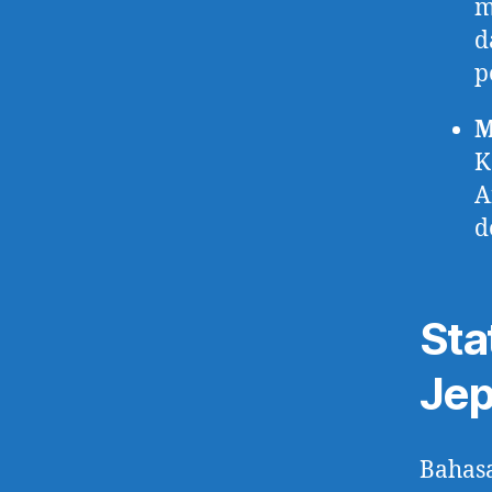
m
d
p
M
K
A
d
Sta
Je
Bahasa