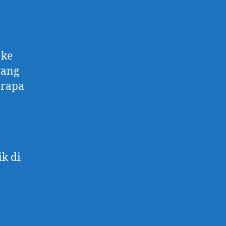
 ke
yang
erapa
k di