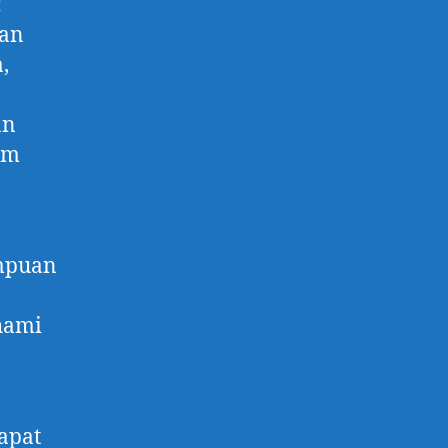
:
dan
,
an
am
mpuan
hami
dapat