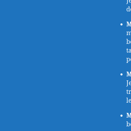
J
d
M
m
b
t
p
M
J
t
l
M
b