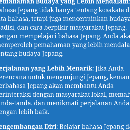
emahaman Budaya yang Lebih Mendalam
ahasa Jepang tidak hanya tentang kosakata 
ata bahasa, tetapi juga mencerminkan budaya
radisi, dan cara berpikir masyarakat Jepang.
engan mempelajari bahasa Jepang, Anda ak
emperoleh pemahaman yang lebih mendal
entang budaya Jepang.
erjalanan yang Lebih Menarik
: Jika Anda
erencana untuk mengunjungi Jepang, kema
erbahasa Jepang akan membantu Anda
erinteraksi dengan masyarakat lokal, mema
anda-tanda, dan menikmati perjalanan Anda
engan lebih baik.
engembangan Diri
: Belajar bahasa Jepang 