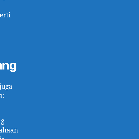
erti
ang
 juga
a:
ng
sahaan