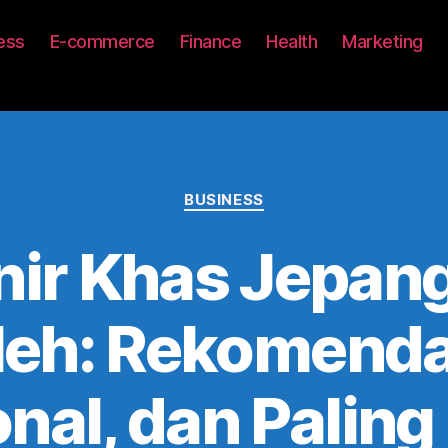
ess
E-commerce
Finance
Health
Marketing
Categories
BUSINESS
ir Khas Jepan
eh: Rekomenda
onal, dan Paling