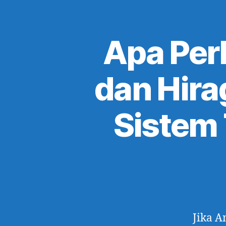
Apa Per
dan Hir
Sistem
Jika A