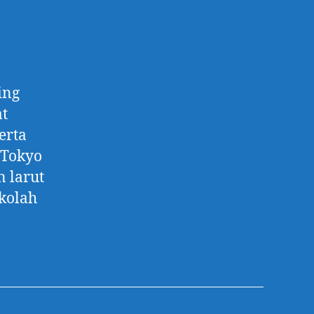
ing
at
erta
 Tokyo
n larut
ekolah