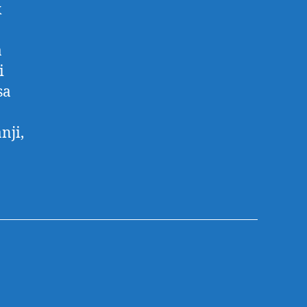
k
a
i
sa
nji,