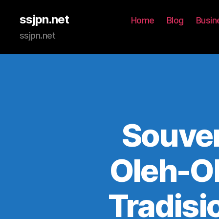
ssjpn.net
Home
Blog
Busin
ssjpn.net
Souven
Oleh-Ol
Tradisi