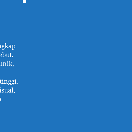
ngkap
ebut.
unik,
tinggi.
sual,
a