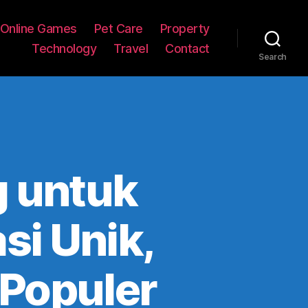
Online Games
Pet Care
Property
Technology
Travel
Contact
Search
g untuk
si Unik,
 Populer