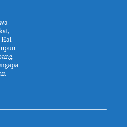
hwa
kat,
 Hal
maupun
pang.
engapa
an