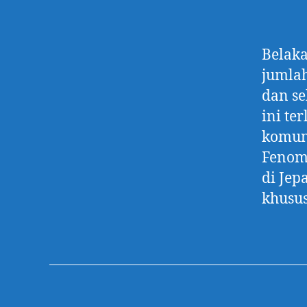
Belak
jumlah
dan se
ini te
komuni
Fenom
di Je
khusus