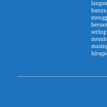
langsu
hanya 
menggu
bersam
serin
membut
masin
hiraga