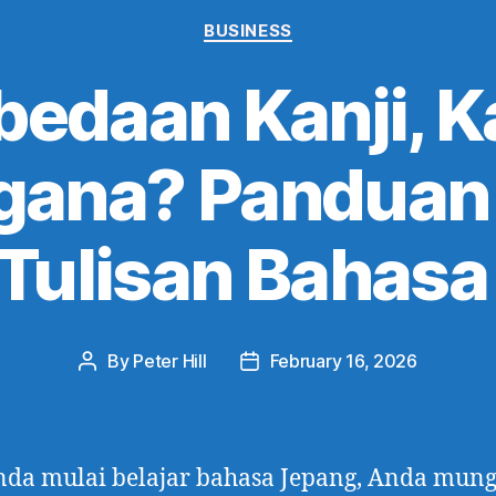
Categories
BUSINESS
bedaan Kanji, K
agana? Panduan
 Tulisan Bahasa
By
Peter Hill
February 16, 2026
Post
Post
author
date
nda mulai belajar bahasa Jepang, Anda mun