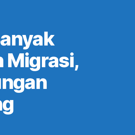
Banyak
 Migrasi,
ungan
ng