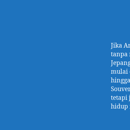
Jika A
tanpa 
Jepang
mulai 
hingga
Souven
tetapi
hidup 