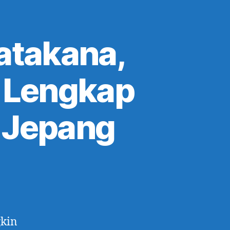
atakana,
 Lengkap
 Jepang
gkin