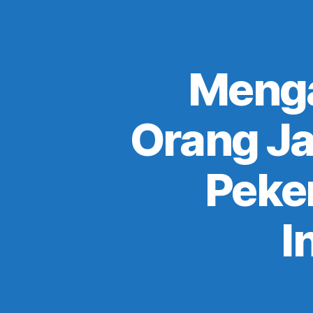
Menga
Orang Ja
Peke
I