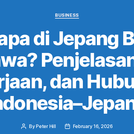
Categories
BUSINESS
pa di Jepang 
wa? Penjelasan
rjaan, dan Hub
ndonesia–Jepa
By
Peter Hill
February 16, 2026
Post
Post
author
date