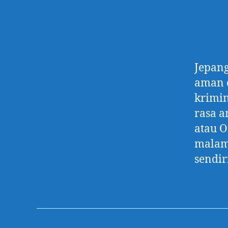
Jepang
aman d
krimin
rasa a
atau O
malam 
sendir