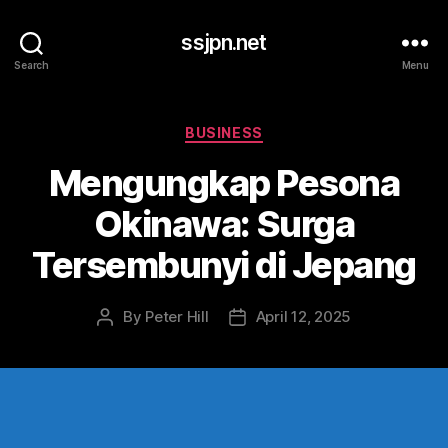
ssjpn.net
Search
Menu
Categories
BUSINESS
Mengungkap Pesona
Okinawa: Surga
Tersembunyi di Jepang
By
Peter Hill
April 12, 2025
Post
Post
author
date