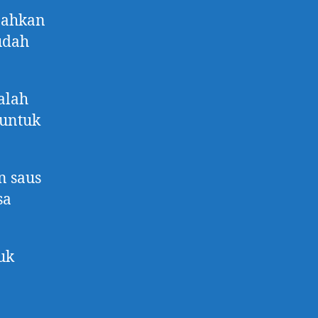
 bahkan
mudah
alah
 untuk
n saus
sa
uk