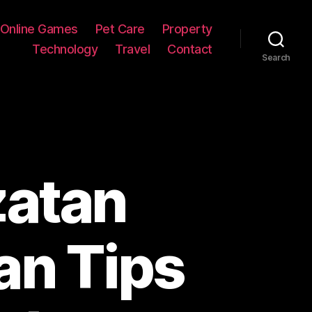
Online Games
Pet Care
Property
Technology
Travel
Contact
Search
zatan
an Tips