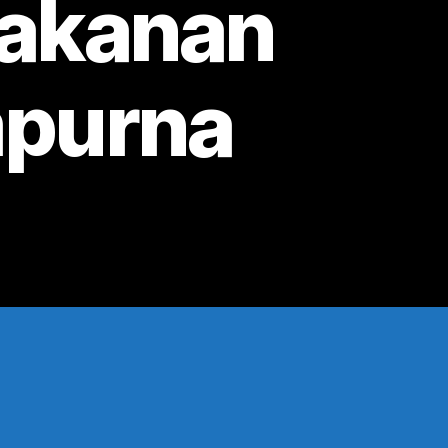
akanan
mpurna