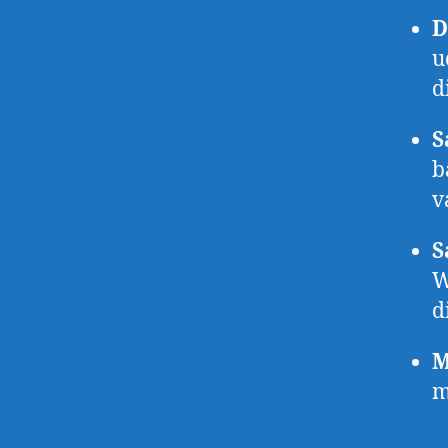
D
u
d
S
b
v
S
W
d
M
m