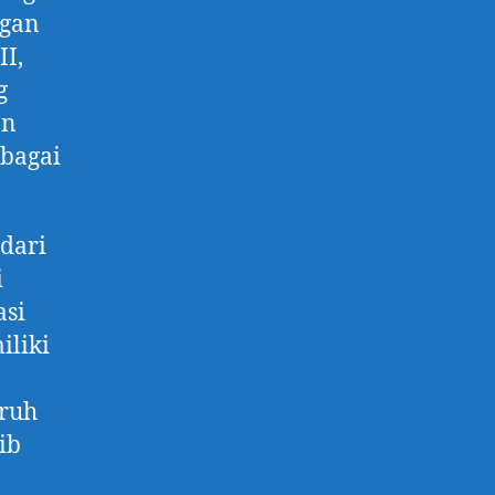
ngan
I,
g
an
rbagai
 dari
i
asi
iliki
uruh
ib