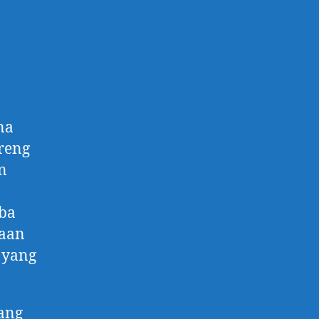
na
reng
n
ba
daan
 yang
pang