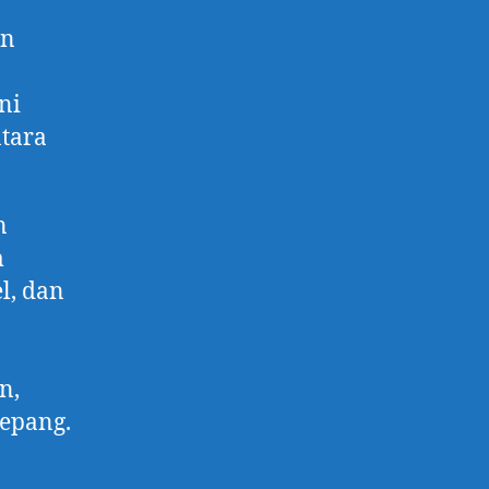
an
ni
tara
n
m
l, dan
n,
Jepang.