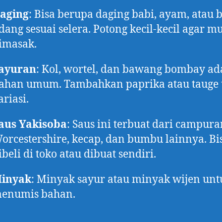
aging
: Bisa berupa daging babi, ayam, atau
dang sesuai selera. Potong kecil-kecil agar 
imasak.
ayuran
: Kol, wortel, dan bawang bombay ad
ahan umum. Tambahkan paprika atau tauge
ariasi.
aus Yakisoba
: Saus ini terbuat dari campura
orcestershire, kecap, dan bumbu lainnya. Bi
ibeli di toko atau dibuat sendiri.
inyak
: Minyak sayur atau minyak wijen unt
enumis bahan.