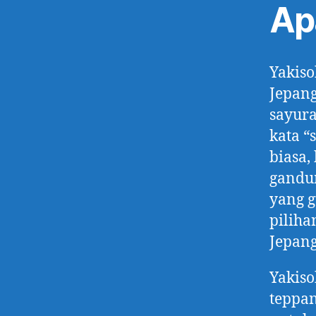
Ap
Yakiso
Jepang
sayur
kata “
biasa,
gandum
yang g
piliha
Jepang
Yakiso
teppa