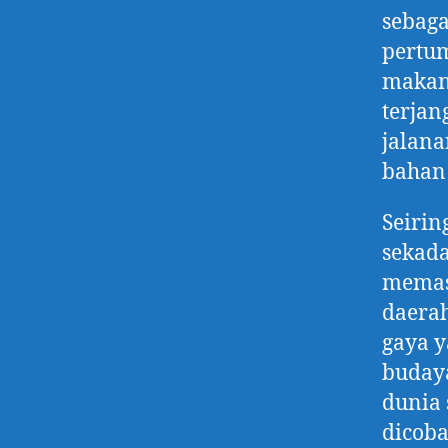
sebag
pertum
makana
terja
jalana
bahan 
Seirin
sekada
memas
daerah
gaya y
budaya
dunia 
dicoba