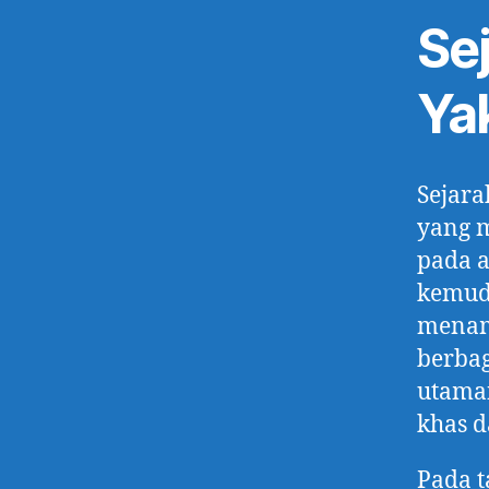
Se
Ya
Sejara
yang m
pada a
kemudi
menam
berba
utaman
khas 
Pada t