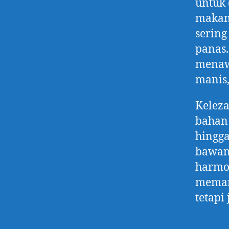
untuk 
makana
sering
panas.
menawa
manis,
Keleza
bahan 
hingga
bawan
harmo
meman
tetapi