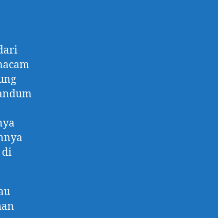
dari
 macam
ung
 gandum
nya
annya
 di
tau
han