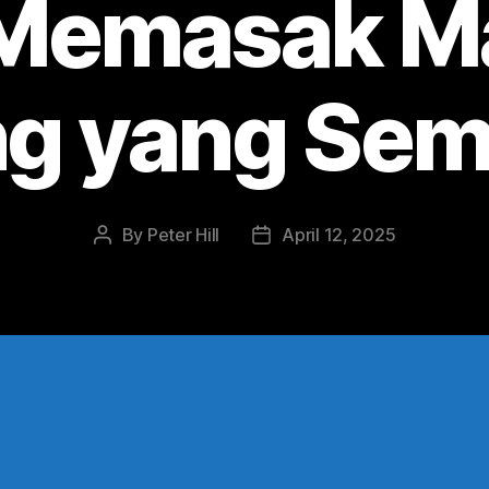
 Memasak M
g yang Se
By
Peter Hill
April 12, 2025
Post
Post
author
date