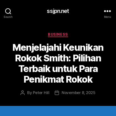
ssjpn.net
Search
Menu
Categories
BUSINESS
Menjelajahi Keunikan
Rokok Smith: Pilihan
Terbaik untuk Para
Penikmat Rokok
By
Peter Hill
November 8, 2025
Post
Post
author
date